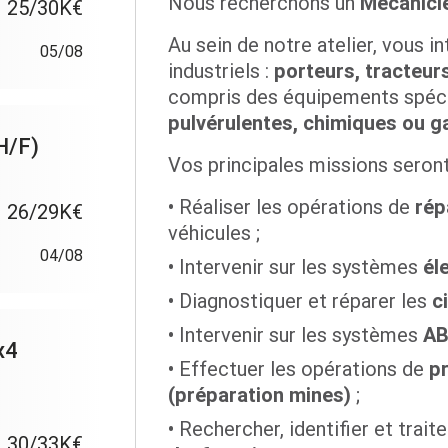
Nous recherchons un
Mécanici
25/30K€
Au sein de notre atelier, vous i
05/08
industriels :
porteurs, tracteur
compris des équipements spéci
pulvérulentes, chimiques ou g
H/F)
Vos principales missions seront
Réaliser les opérations de
rép
26/29K€
véhicules ;
04/08
Intervenir sur les systèmes
él
Diagnostiquer et réparer les
c
Intervenir sur les systèmes
A
x4
Effectuer les opérations de
pr
(préparation mines)
;
Rechercher, identifier et trait
30/33K€