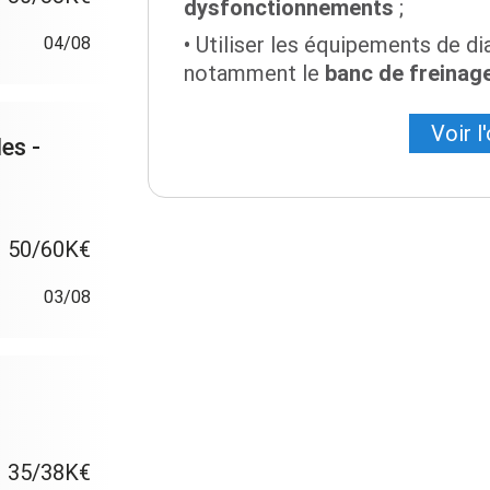
dysfonctionnements
;
Utiliser les équipements de dia
04/08
notamment le
banc de freinag
Voir l
es -
50/60K€
03/08
35/38K€