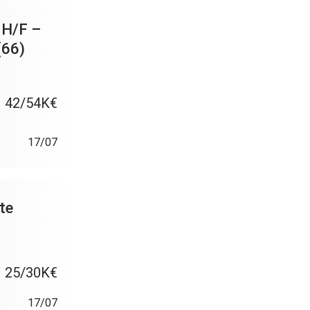
e H/F –
(66)
42/54K€
17/07
te
25/30K€
17/07