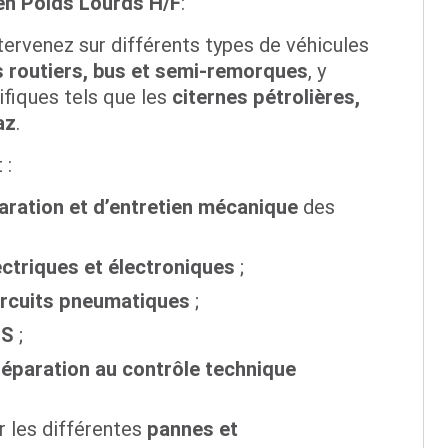
en Poids Lourds H/F
:
ntervenez sur différents types de véhicules
s routiers, bus et semi-remorques
, y
fiques tels que les
citernes pétrolières,
az
.
 :
aration et d’entretien mécanique
des
ectriques et électroniques
;
ircuits pneumatiques
;
BS
;
éparation au contrôle technique
er les différentes
pannes et