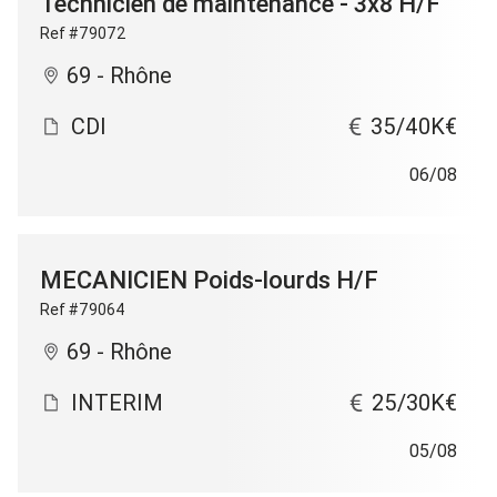
Technicien de maintenance - 3x8 H/F
Ref #79072
69 - Rhône
CDI
35/40K€
06/08
MECANICIEN Poids-lourds H/F
Ref #79064
69 - Rhône
INTERIM
25/30K€
05/08