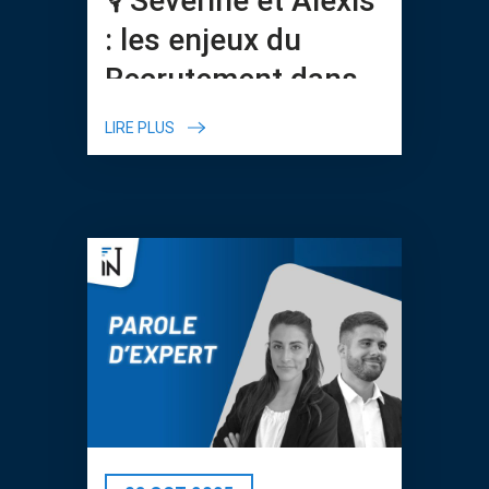
: les enjeux du
Recrutement dans
l’Industrie
LIRE PLUS