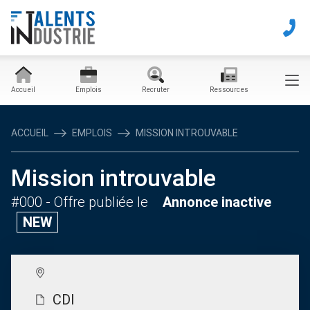
Accueil
Emplois
Recruter
Ressources
ACCUEIL
EMPLOIS
MISSION INTROUVABLE
Mission introuvable
#000
- Offre publiée le
Annonce inactive
NEW
CDI