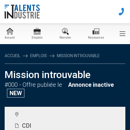
Accueil
Emplois
Recruter
Ressources
ACCUEIL
EMPLOIS
MISSION INTROUVABLE
Mission introuvable
#000
- Offre publiée le
Annonce inactive
NEW
CDI