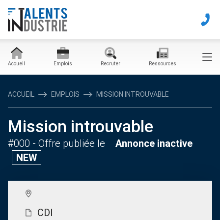
Accueil
Emplois
Recruter
Ressources
ACCUEIL
EMPLOIS
MISSION INTROUVABLE
Mission introuvable
#000
- Offre publiée le
Annonce inactive
NEW
CDI