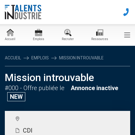
Accueil
Emplois
Recruter
Ressources
ACCUEIL
EMPLOIS
MISSION INTROUVABLE
Mission introuvable
#000
- Offre publiée le
Annonce inactive
NEW
CDI