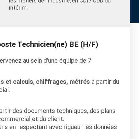
les métiers de l'Industrie, en CDI / CDD ou
intérim.
poste Technicien(ne) BE (H/F)
ervenez au sein d'une équipe de 7
s et calculs
,
chiffrages, métrés
à partir du
ial.
partir des documents techniques, des plans
commercial et du client.
lans en respectant avec rigueur les données