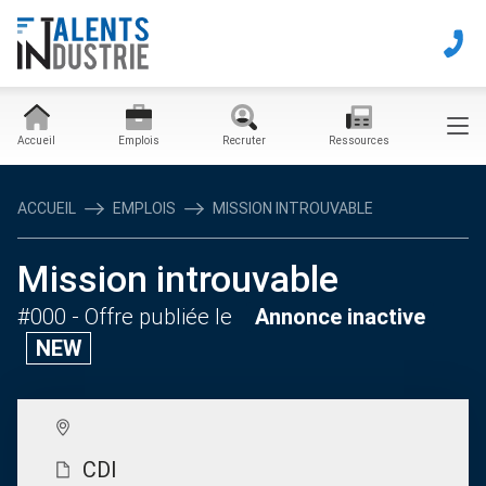
Accueil
Emplois
Recruter
Ressources
ACCUEIL
EMPLOIS
MISSION INTROUVABLE
Mission introuvable
#000
- Offre publiée le
Annonce inactive
NEW
CDI