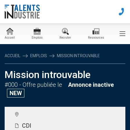
Accueil
Emplois
Recruter
Ressources
ACCUEIL
EMPLOIS
MISSION INTROUVABLE
Mission introuvable
#000
- Offre publiée le
Annonce inactive
NEW
CDI