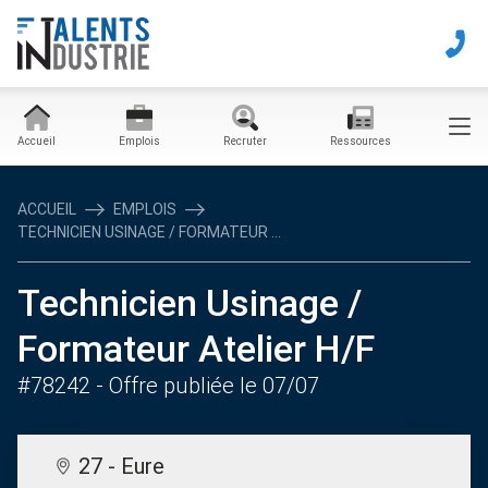
Accueil
Emplois
Recruter
Ressources
ACCUEIL
EMPLOIS
TECHNICIEN USINAGE / FORMATEUR ...
Technicien Usinage /
Formateur Atelier H/F
#78242
- Offre publiée le 07/07
27 - Eure