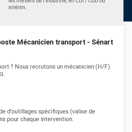
les métiers de l'Industrie, en CDI / CDD ou
intérim.
 poste Mécanicien transport - Sénart
sport ? Nous recrutons un mécanicien (H/F)
I.
ide d’outillages spécifiques (valise de
ns pour chaque intervention.