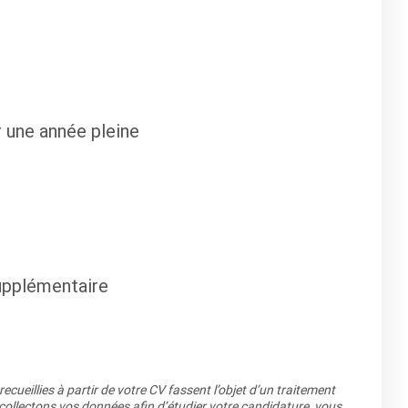
r une année pleine
upplémentaire
cueillies à partir de votre CV fassent l’objet d’un traitement
llectons vos données afin d’étudier votre candidature, vous