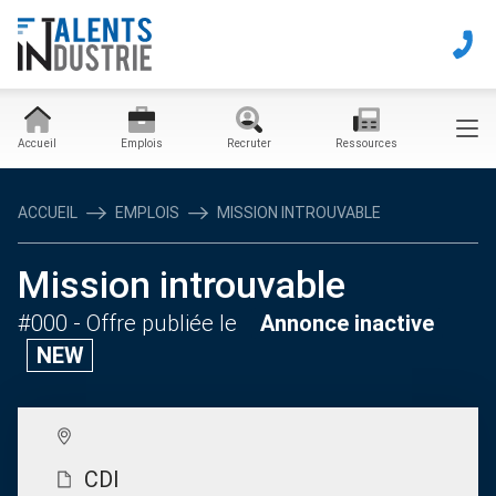
Accueil
Emplois
Recruter
Ressources
ACCUEIL
EMPLOIS
MISSION INTROUVABLE
Mission introuvable
#000
- Offre publiée le
Annonce inactive
NEW
CDI