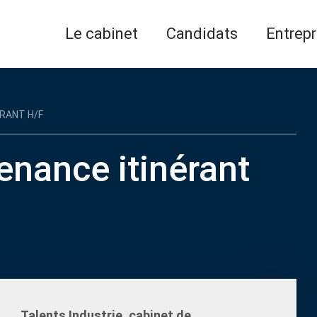
Le cabinet
Candidats
Entrepr
RANT H/F
enance itinérant
Talents Industrie, cabinet de