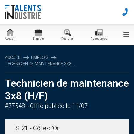
Accueil
Emplois
Recruter
Ressources
ACCUEIL
EMPLOIS
TECHNICIEN DE MAINTENANCE 3X8 ...
Technicien de maintenance
3x8 (H/F)
#77548
- Offre publiée le 11/07
21 - Côte-d'Or