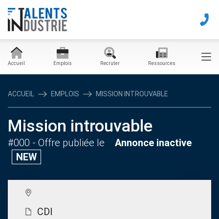
Accueil
Emplois
Recruter
Ressources
ACCUEIL
EMPLOIS
MISSION INTROUVABLE
Mission introuvable
#000
- Offre publiée le
Annonce inactive
NEW
CDI