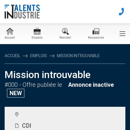
Accueil
Emplois
Recruter
Ressources
ACCUEIL
EMPLOIS
MISSION INTROUVABLE
Mission introuvable
#000
- Offre publiée le
Annonce inactive
NEW
CDI