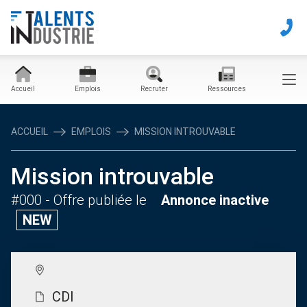
Accueil
Emplois
Recruter
Ressources
ACCUEIL
EMPLOIS
MISSION INTROUVABLE
Mission introuvable
#000
- Offre publiée le
Annonce inactive
NEW
CDI