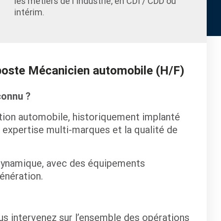
les métiers de l'Industrie, en CDI / CDD ou
intérim.
 poste Mécanicien automobile (H/F)
connu ?
ution automobile, historiquement implanté
 expertise multi-marques et la qualité de
dynamique, avec des équipements
énération.
us intervenez sur l’ensemble des opérations