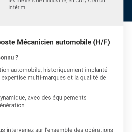
les métiers de l'Industrie, en CDI / CDD ou
intérim.
 poste Mécanicien automobile (H/F)
connu ?
ution automobile, historiquement implanté
 expertise multi-marques et la qualité de
dynamique, avec des équipements
énération.
us intervenez sur l’ensemble des opérations