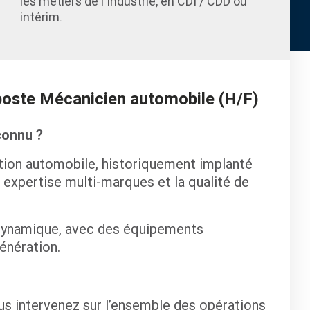
les métiers de l'Industrie, en CDI / CDD ou
intérim.
 poste Mécanicien automobile (H/F)
connu ?
ution automobile, historiquement implanté
 expertise multi-marques et la qualité de
dynamique, avec des équipements
énération.
us intervenez sur l’ensemble des opérations