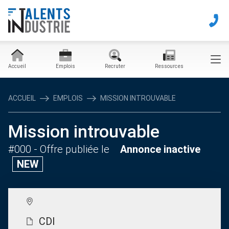
Accueil
Emplois
Recruter
Ressources
ACCUEIL
EMPLOIS
MISSION INTROUVABLE
Mission introuvable
#000
- Offre publiée le
Annonce inactive
NEW
CDI